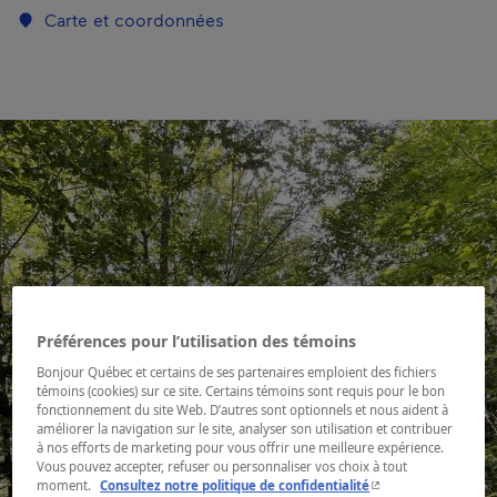
Carte et coordonnées
Préférences pour l’utilisation des témoins
Bonjour Québec et certains de ses partenaires emploient des fichiers
témoins (cookies) sur ce site. Certains témoins sont requis pour le bon
fonctionnement du site Web. D’autres sont optionnels et nous aident à
améliorer la navigation sur le site, analyser son utilisation et contribuer
à nos efforts de marketing pour vous offrir une meilleure expérience.
Vous pouvez accepter, refuser ou personnaliser vos choix à tout
- Cet hyperlien s'ouvr
moment.
Consultez notre politique de confidentialité