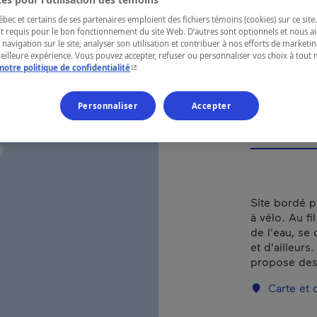
par
ec et certains de ses partenaires emploient des fichiers témoins (cookies) sur ce site.
Lév
t requis pour le bon fonctionnement du site Web. D’autres sont optionnels et nous ai
 navigation sur le site, analyser son utilisation et contribuer à nos efforts de market
meilleure expérience. Vous pouvez accepter, refuser ou personnaliser vos choix à tou
- Cet hyperlien s'ouvrira dans une nouvelle fenêtr
notre politique de confidentialité
Personnaliser
Accepter
RÉGION
Montréal
Site bordé pa
à vélo. Au fi
de l'eau, se
et d'ailleurs
propose des r
Carte et