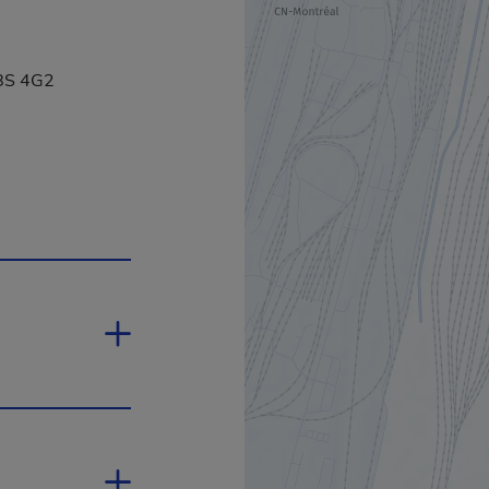
H8S 4G2
 une nouvelle fenêtre.