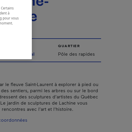
c René-
 Certains
esque
dent à
ing pour vous
t moment.
e.
VILLE
QUARTIER
Montréal
Pôle des rapides
r le fleuve Saint-Laurent à explorer à pied ou
l des sentiers, parmi les arbres ou sur le bord
 dressent des sculptures d'artistes du Québec
. Le jardin de sculptures de Lachine vous
encontres avec l'art et l'histoire.
 coordonnées