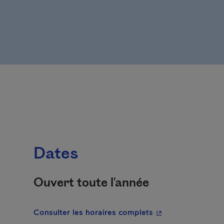
Dates
Ouvert toute l'année
- Cet hyperlien s'o
Consulter les horaires complets