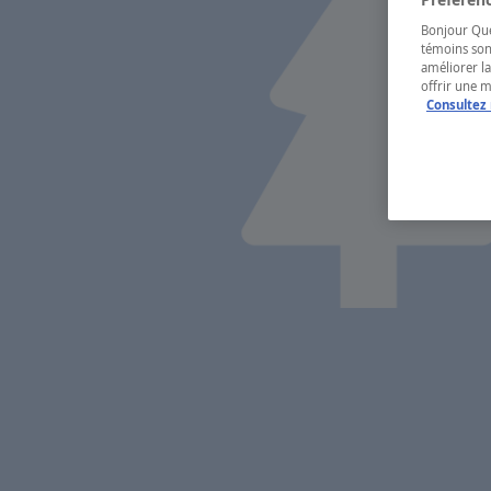
Bonjour Québ
témoins son
améliorer la
offrir une 
Consultez 