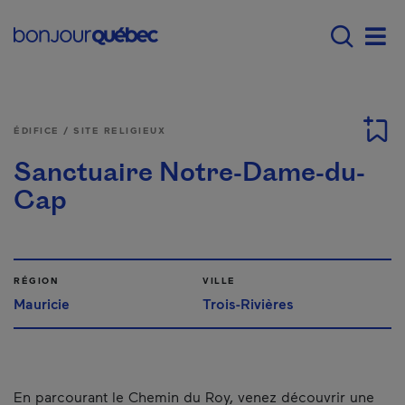
Passer au contenu principal
Main navigation - Fr
Men
ÉDIFICE / SITE RELIGIEUX
Sanctuaire Notre-Dame-du-
Cap
RÉGION
VILLE
Mauricie
Trois-Rivières
En parcourant le Chemin du Roy, venez découvrir une