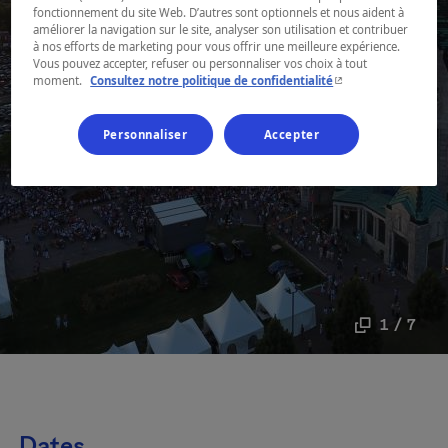
fonctionnement du site Web. D’autres sont optionnels et nous aident à
améliorer la navigation sur le site, analyser son utilisation et contribuer
à nos efforts de marketing pour vous offrir une meilleure expérience.
Vous pouvez accepter, refuser ou personnaliser vos choix à tout
- Cet hyperlien s'ouvr
moment.
Consultez notre politique de confidentialité
Personnaliser
Accepter
1 / 7
Dates