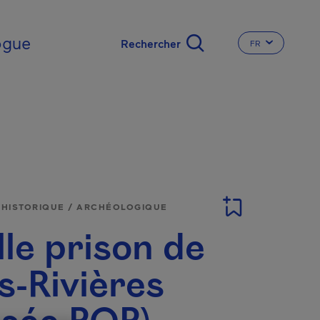
nal
ogue
FR
CHANGER LA L
E HISTORIQUE / ARCHÉOLOGIQUE
lle prison de
s-Rivières