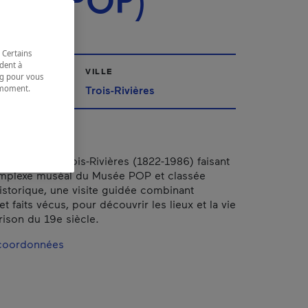
sée POP)
 Certains
dent à
VILLE
ing pour vous
t moment.
Trois-Rivières
e.
le prison de Trois-Rivières (1822-1986) faisant
omplexe muséal du Musée POP et classée
torique, une visite guidée combinant
t faits vécus, pour découvrir les lieux et la vie
rison du 19e siècle.
 coordonnées