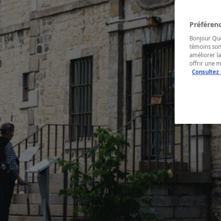
Préférenc
Bonjour Québ
témoins son
améliorer la
offrir une 
Consultez 