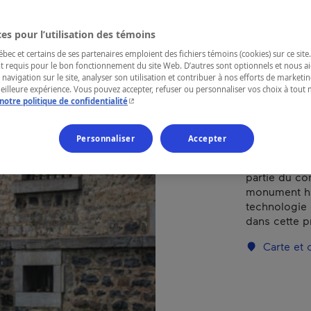
(Mu
es pour l’utilisation des témoins
ec et certains de ses partenaires emploient des fichiers témoins (cookies) sur ce site.
t requis pour le bon fonctionnement du site Web. D’autres sont optionnels et nous ai
RÉGION
 navigation sur le site, analyser son utilisation et contribuer à nos efforts de market
meilleure expérience. Vous pouvez accepter, refuser ou personnaliser vos choix à tou
Mauricie
- Cet hyperlien s'ouvrira dans une nouvelle fenêtr
notre politique de confidentialité
Personnaliser
Accepter
Dans la Vieil
partie du c
monument his
technologie e
dans cette p
Carte et