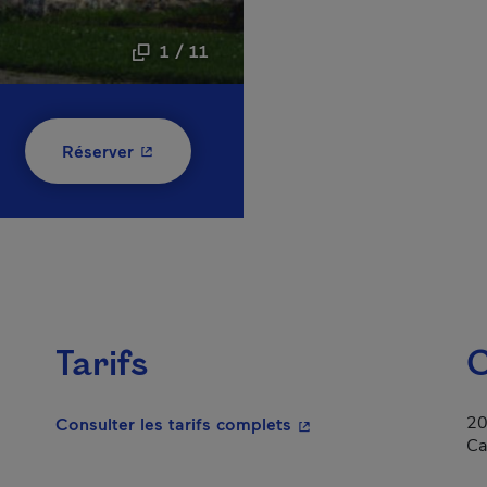
1 / 11
- Cet hyperlien s'ouvrira dans une nouvelle
Réserver
Tarifs
C
20
- Cet hyperlien s'ouvrir
Consulter les tarifs complets
Ca