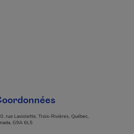
 fenêtre.
oordonnées
0, rue Laviolette, Trois-Rivières, Québec,
a dans une nouvelle fenêtre.
nada, G9A 6L5