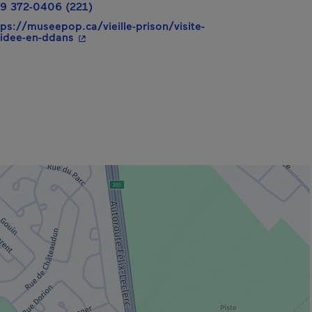
9 372-0406 (221)
tps://museepop.ca/vieille-prison/visite-
- Cet hyperlien s'ouvrira dans une nouvelle f
idee-en-ddans