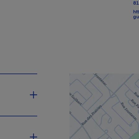
lien s'ouvrira dans une nouvelle fenêtre.
81
ht
gu