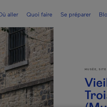
ion - Fr - Internatio
Où aller
Quoi faire
Se préparer
Bl
MUSÉE, SIT
Viei
Troi