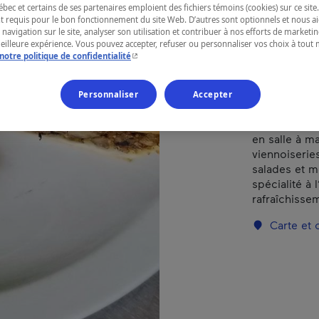
ec et certains de ses partenaires emploient des fichiers témoins (cookies) sur ce site.
t requis pour le bon fonctionnement du site Web. D’autres sont optionnels et nous ai
RÉGION
 navigation sur le site, analyser son utilisation et contribuer à nos efforts de market
meilleure expérience. Vous pouvez accepter, refuser ou personnaliser vos choix à tou
Bas-Saint-La
- Cet hyperlien s'ouvrira dans une nouvelle fenêtr
notre politique de confidentialité
Personnaliser
Accepter
Déjeuners, c
en salle à m
viennoiserie
salades et m
spécialité à 
rafraîchisse
Carte et