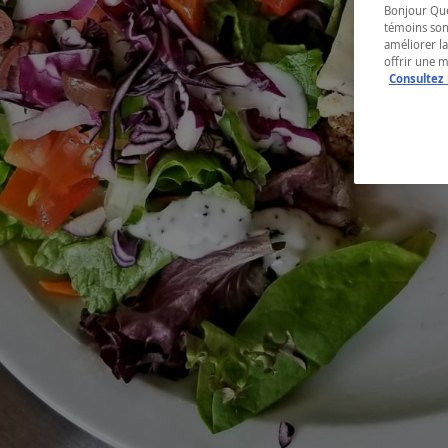
Bonjour Québ
témoins son
améliorer la
offrir une 
Consultez 