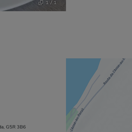
1 / 1
uvrira dans une nouvelle fenêtre.
ada, G5R 3B6