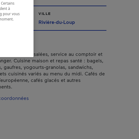
 Certains
dent à
VILLE
ing pour vous
t moment.
urent
Rivière-du-Loup
e.
rêpes sucrées-salées, service au comptoir et
anger. Cuisine maison et repas santé : bagels,
s, gaufres, yogourts-granolas, sandwichs,
ets cuisinés variés au menu du midi. Cafés de
l’européenne, cafés glacés et autres
ments.
 coordonnées