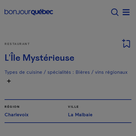
Passer au contenu principal
Main navigation - Fr
Men
RESTAURANT
L'Île Mystérieuse
Types de cuisine / spécialités
:
Bières / vins régionaux
RÉGION
VILLE
Charlevoix
La Malbaie