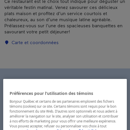
Ce restaurant est le choix tout indiqué pour déguster un
véritable festin matinal. Venez savourer ces délicieux
plats maison et profitez d’un service courtois et
chaleureux, au son d’une musique latine agréable.
Prélassez-vous sur l’une des spacieuses banquettes en
savourant votre petit déjeuner!
Carte et coordonnées
Préférences pour l’utilisation des témoins
Bonjour Québec et certains de ses partenaires emploient des fichiers
témoins (cookies) sur ce site. Certains témoins sont requis pour le bon
fonctionnement du site Web. D’autres sont optionnels et nous aident à
améliorer la navigation sur le site, analyser son utilisation et contribuer
à nos efforts de marketing pour vous offrir une meilleure expérience.
Vous pouvez accepter, refuser ou personnaliser vos choix à tout