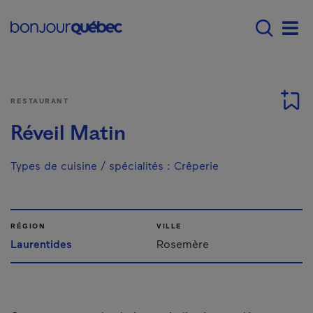
Passer au contenu principal
Main navigation - Fr
Men
RESTAURANT
Réveil Matin
Types de cuisine / spécialités
:
Crêperie
RÉGION
VILLE
Laurentides
Rosemère