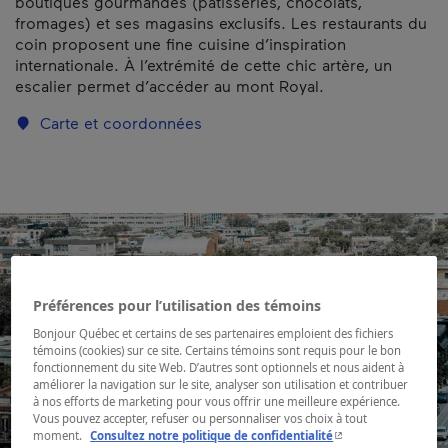
boutiques gourmandes (pâtisseries, chocolats,
fromages) et ses magasins exclusifs. Les restaurants du
coin proposent une fine cuisine d’inspiration
internationale. À l’extrémité de cette chic artère, un
escalier permet d’accéder au mont Royal.
Carte et coordonnées
Préférences pour l’utilisation des témoins
Bonjour Québec et certains de ses partenaires emploient des fichiers
témoins (cookies) sur ce site. Certains témoins sont requis pour le bon
fonctionnement du site Web. D’autres sont optionnels et nous aident à
améliorer la navigation sur le site, analyser son utilisation et contribuer
à nos efforts de marketing pour vous offrir une meilleure expérience.
Vous pouvez accepter, refuser ou personnaliser vos choix à tout
- Cet hyperlien s'ouvr
moment.
Consultez notre politique de confidentialité