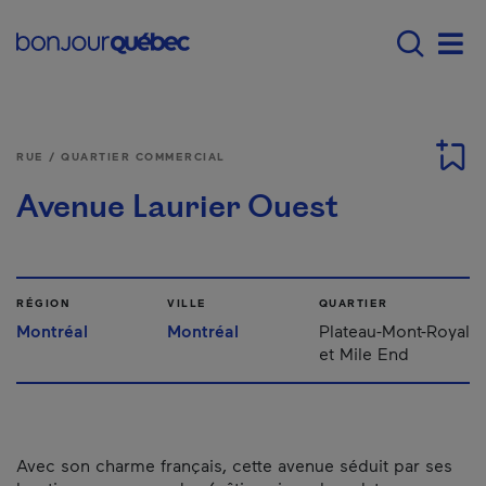
Passer au contenu principal
Main navigation - Fr
Men
RUE / QUARTIER COMMERCIAL
Avenue Laurier Ouest
RÉGION
VILLE
QUARTIER
Montréal
Montréal
Plateau-Mont-Royal
et Mile End
Avec son charme français, cette avenue séduit par ses