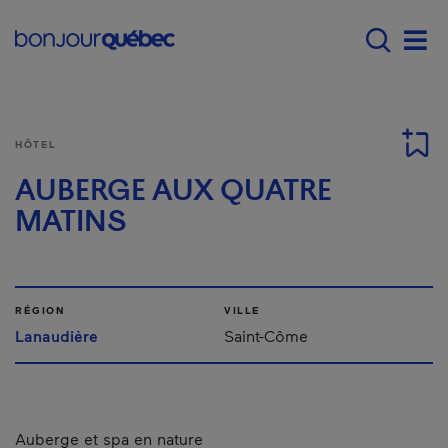
Passer au contenu principal
Main navigation - Fr
Men
HÔTEL
AUBERGE AUX QUATRE
MATINS
RÉGION
VILLE
Lanaudière
Saint-Côme
Auberge et spa en nature