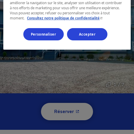
améliorer la navigation sur le site, analyser son utilisation et contribuer
à nos efforts de marketing pour vous offrir une meilleure expérience.
Vous pouvez accepter, refuser ou personnaliser vos choix à tout
- Cet hyperlien s'ouvr
moment.
Consultez notre politique de confidentialité
Personnaliser
Accepter
1 / 7
- Cet hyperlien s'ouvrira 
Réserver