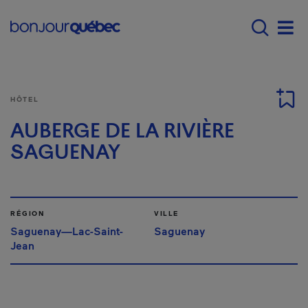
Passer au contenu principal
Main navigation - Fr
Men
HÔTEL
AUBERGE DE LA RIVIÈRE
SAGUENAY
RÉGION
VILLE
Saguenay—Lac-Saint-
Saguenay
Jean