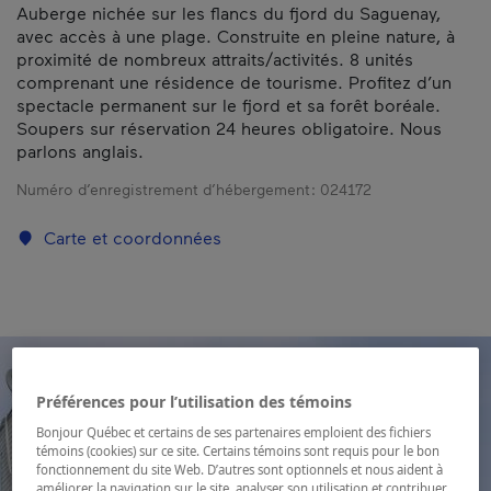
Auberge nichée sur les flancs du fjord du Saguenay,
avec accès à une plage. Construite en pleine nature, à
proximité de nombreux attraits/activités. 8 unités
comprenant une résidence de tourisme. Profitez d’un
spectacle permanent sur le fjord et sa forêt boréale.
Soupers sur réservation 24 heures obligatoire. Nous
parlons anglais.
Numéro d’enregistrement d’hébergement :
024172
Carte et coordonnées
Préférences pour l’utilisation des témoins
Bonjour Québec et certains de ses partenaires emploient des fichiers
témoins (cookies) sur ce site. Certains témoins sont requis pour le bon
fonctionnement du site Web. D’autres sont optionnels et nous aident à
améliorer la navigation sur le site, analyser son utilisation et contribuer