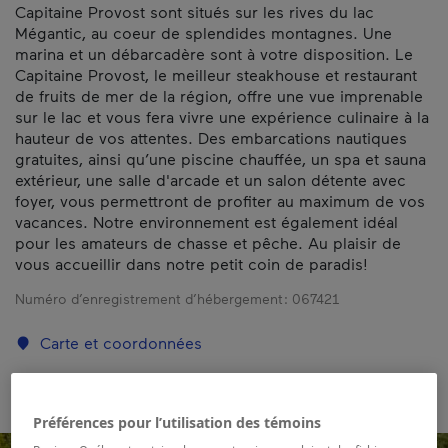
Capitaine Provost sont situés sur les rives du lac
Mégantic, au coeur de splendides montagnes. Une
marina et un débarcadère sont à votre disposition. Le
Capitaine Provost, le meilleur steakhouse et restaurant
de fruits de mer de la région, offre une vue imprenable
sur le lac et vous fera vivre une expérience culinaire à la
hauteur de vos attentes. Des embarcations nautiques
gratuites, ainsi qu’une piscine chauffée, un spa et sauna
extérieur, une salle d'arcade et un salon détente avec
foyer, vous permettront de profiter au maximum de vos
vacances. Notre environnement est également idéal
pour les amateurs de chasse et pêche. Au plaisir de
vous accueillir dans notre petit coin de paradis!
Numéro d’enregistrement d’hébergement :
067421
Carte et coordonnées
Préférences pour l’utilisation des témoins