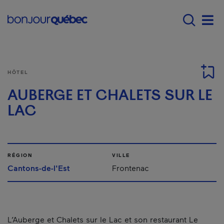
Passer au contenu principal
Main navigation - Fr
Men
HÔTEL
AUBERGE ET CHALETS SUR LE
LAC
RÉGION
VILLE
Cantons-de-l'Est
Frontenac
L’Auberge et Chalets sur le Lac et son restaurant Le