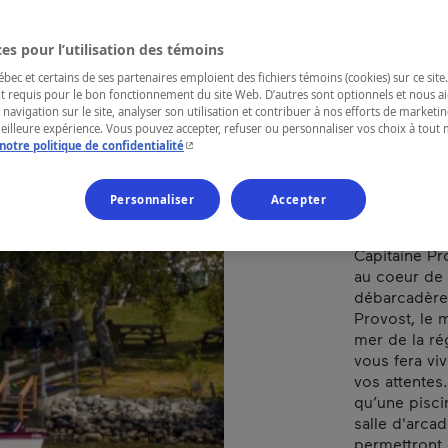
LA
es pour l’utilisation des témoins
ec et certains de ses partenaires emploient des fichiers témoins (cookies) sur ce site.
t requis pour le bon fonctionnement du site Web. D’autres sont optionnels et nous ai
RÉGION
 navigation sur le site, analyser son utilisation et contribuer à nos efforts de market
meilleure expérience. Vous pouvez accepter, refuser ou personnaliser vos choix à tou
Cantons-de-l
- Cet hyperlien s'ouvrira dans une nouvelle fenêtr
notre politique de confidentialité
Personnaliser
Accepter
L’Auberge et
Capitaine Pro
au coeur de
débarcadère 
Provost, le m
mer de la ré
vous fera viv
vos attentes
qu’une pisci
salle d'arca
permettront