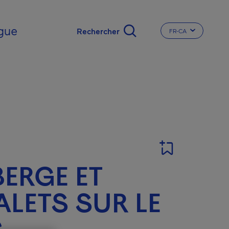
gue
FR-CA
CHANGER LA LA
ERGE ET
LETS SUR LE