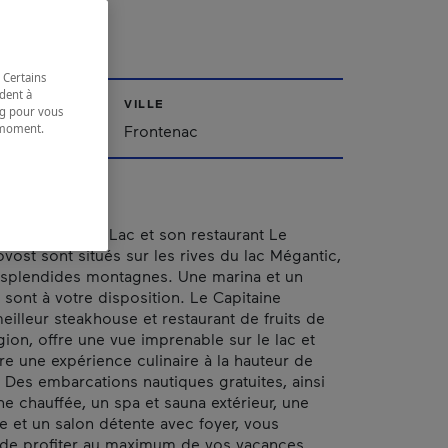
C
 Certains
dent à
VILLE
ing pour vous
t moment.
'Est
Frontenac
e.
 Chalets sur le Lac et son restaurant Le
vost sont situés sur les rives du lac Mégantic,
 splendides montagnes. Une marina et un
sont à votre disposition. Le Capitaine
eilleur steakhouse et restaurant de fruits de
gion, offre une vue imprenable sur le lac et
re une expérience culinaire à la hauteur de
. Des embarcations nautiques gratuites, ainsi
ne chauffée, un spa et sauna extérieur, une
de et un salon détente avec foyer, vous
 de profiter au maximum de vos vacances.