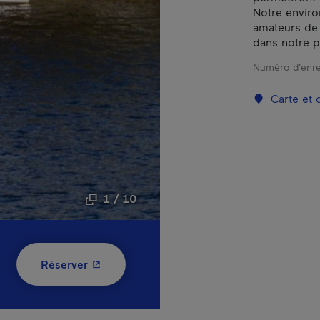
Notre enviro
amateurs de 
dans notre p
Numéro d’enre
Carte et
1 / 10
- Cet hyperlien s'ouvrira dans une nouvelle
Réserver