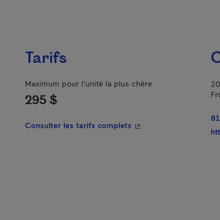
Tarifs
C
Maximum pour l'unité la plus chère
20
Fr
295 $
81
- Cet hyperlien s'ouvrir
Consulter les tarifs complets
ht