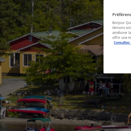
Préférenc
Bonjour Québ
témoins son
améliorer la
offrir une 
Consultez 