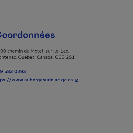
oordonnées
00 chemin du Motel-sur-le-Lac,
ontenac, Québec, Canada, G6B 2S1
9 583-0293
a dans une nouvelle fenêtre.
- Cet hyperlien s'ouvrira d
tps://www.aubergesurlelac.qc.ca