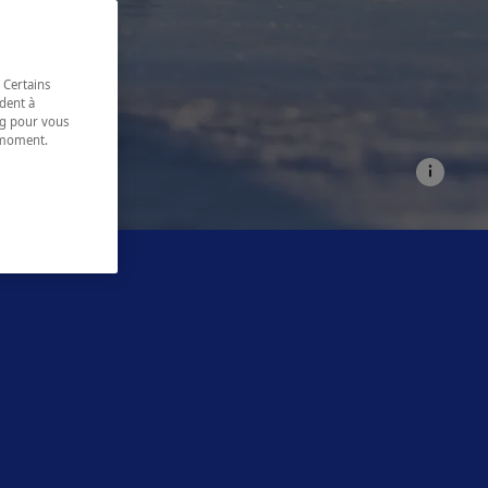
 Certains
dent à
ing pour vous
t moment.
e.