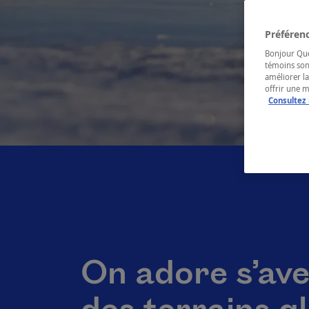
Préférenc
Bonjour Québ
témoins son
améliorer la
offrir une 
Consultez 
On adore s’ave