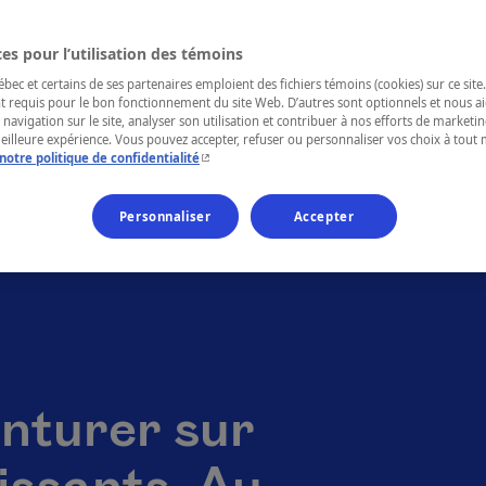
es pour l’utilisation des témoins
ec et certains de ses partenaires emploient des fichiers témoins (cookies) sur ce site.
t requis pour le bon fonctionnement du site Web. D’autres sont optionnels et nous ai
 navigation sur le site, analyser son utilisation et contribuer à nos efforts de market
meilleure expérience. Vous pouvez accepter, refuser ou personnaliser vos choix à tou
- Cet hyperlien s'ouvrira dans une nouvelle fenêtr
notre politique de confidentialité
Personnaliser
Accepter
nturer sur