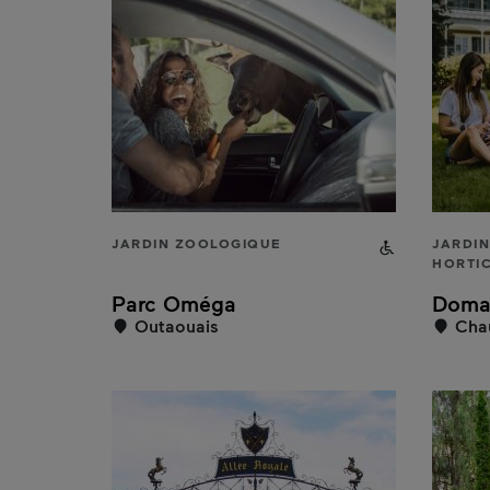
JARDIN ZOOLOGIQUE
Accessible 
JARDIN
HORTI
Parc Oméga
Domai
Outaouais
Chau