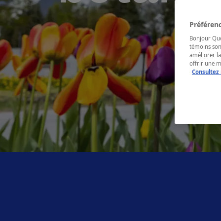
Préférenc
Bonjour Québ
témoins son
améliorer la
offrir une 
Consultez 