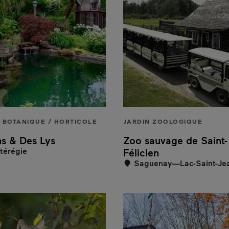
 BOTANIQUE / HORTICOLE
JARDIN ZOOLOGIQUE
ns & Des Lys
Zoo sauvage de Saint-
érégie
Félicien
Saguenay—Lac-Saint-Je