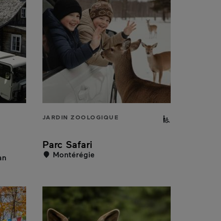
JARDIN ZOOLOGIQUE
Partiellement
Parc Safari
Montérégie
an