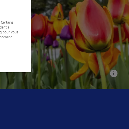
 Certains
dent à
ing pour vous
t moment.
e.