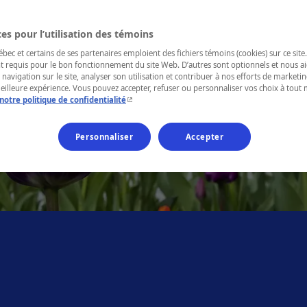
es pour l’utilisation des témoins
ec et certains de ses partenaires emploient des fichiers témoins (cookies) sur ce site.
t requis pour le bon fonctionnement du site Web. D’autres sont optionnels et nous ai
 navigation sur le site, analyser son utilisation et contribuer à nos efforts de market
meilleure expérience. Vous pouvez accepter, refuser ou personnaliser vos choix à tou
- Cet hyperlien s'ouvrira dans une nouvelle fenêtr
notre politique de confidentialité
Personnaliser
Accepter