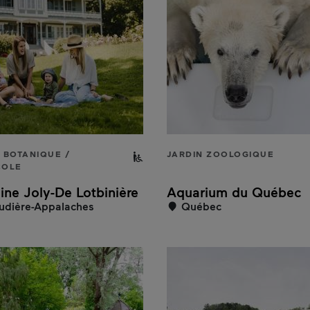
aux personnes à mobilité réduite
 BOTANIQUE /
Partiellement accessible aux pe
JARDIN ZOOLOGIQUE
COLE
ne Joly-De Lotbinière
Aquarium du Québec
dière-Appalaches
Québec