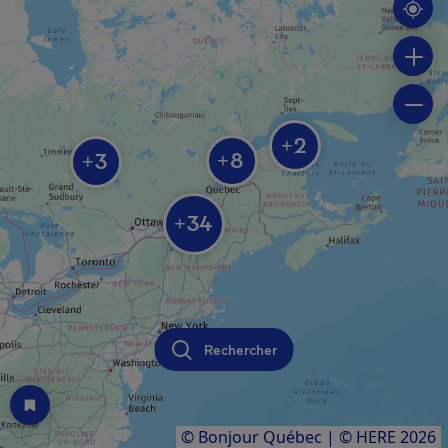
2
+
8
3
+
+
34
+
Rechercher
© Bonjour Québec
|
© HERE 2026