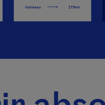
Gatineau
175km