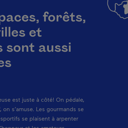
aces, forêts,
illes et
s sont aussi
es
euse est juste à côté! On pédale,
f, on s’amuse. Les gourmands se
 sportifs se plaisent à arpenter
l’honneur et les amateurs