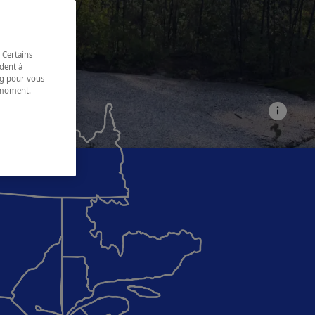
 Certains
dent à
ing pour vous
t moment.
e.