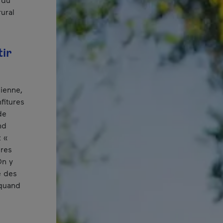
rural
tir
cienne,
fitures
de
nd
z «
ères
On y
e des
 quand