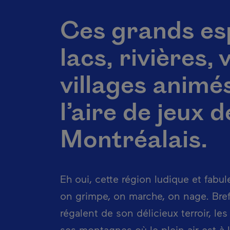
Ces grands esp
lacs, rivières, v
villages animé
l’aire de jeux d
Montréalais.
Eh oui, cette région ludique et fabul
on grimpe, on marche, on nage. Bre
régalent de son délicieux terroir, les
ses montagnes où le plein air est à 