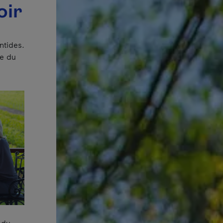
oir
ntides.
ée du
 du