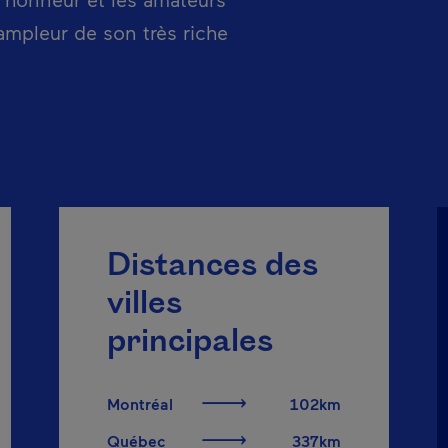
’ampleur de son très riche
lien s'ouvrira dans une nouvelle fenêtre.
Distances des
villes
principales
Montréal
102km
Québec
337km