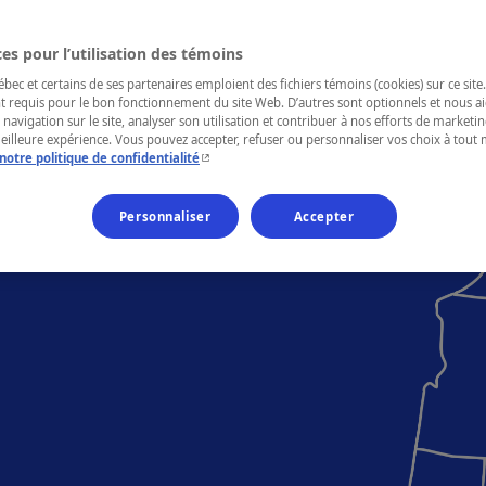
es pour l’utilisation des témoins
ec et certains de ses partenaires emploient des fichiers témoins (cookies) sur ce site.
t requis pour le bon fonctionnement du site Web. D’autres sont optionnels et nous ai
 navigation sur le site, analyser son utilisation et contribuer à nos efforts de market
meilleure expérience. Vous pouvez accepter, refuser ou personnaliser vos choix à tou
- Cet hyperlien s'ouvrira dans une nouvelle fenêtr
notre politique de confidentialité
Personnaliser
Accepter