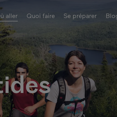
ion - Fr - Canada
ébec
Laurentides
ù aller
Quoi faire
Se préparer
Blo
tides