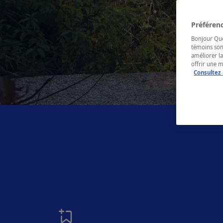
Préférenc
Bonjour Québ
témoins son
améliorer la
offrir une 
Consultez 