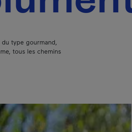
ment À
ous du type gourmand,
nime, tous les chemins