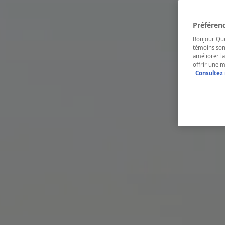
Préférenc
Bonjour Québ
témoins son
améliorer la
offrir une 
Consultez 