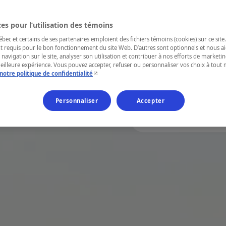
À vous l’été des
partagés, des p
es pour l’utilisation des témoins
souffle... des p
ec et certains de ses partenaires emploient des fichiers témoins (cookies) sur ce site.
t requis pour le bon fonctionnement du site Web. D’autres sont optionnels et nous ai
escapades! À vo
 navigation sur le site, analyser son utilisation et contribuer à nos efforts de market
meilleure expérience. Vous pouvez accepter, refuser ou personnaliser vos choix à tou
aventures estiv
- Cet hyperlien s'ouvrira dans une nouvelle fenêtr
notre politique de confidentialité
Personnaliser
Accepter
Trouver des activités