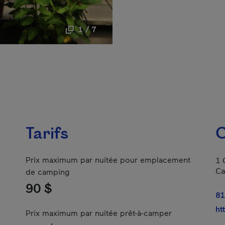
1 / 7
Tarifs
C
Prix maximum par nuitée pour emplacement
1 
Ca
de camping
90 $
81
ht
Prix maximum par nuitée prêt-à-camper