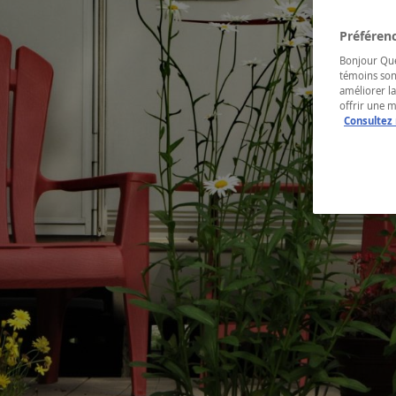
Préférenc
Bonjour Québ
témoins son
améliorer la
offrir une 
Consultez 