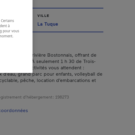
VILLE
 Certains
La Tuque
dent à
ing pour vous
t moment.
e.
ordure de la rivière Bostonnais, offrant de
placements. À seulement 1 h 30 de Trois-
 multitude d’activités vous attendent :
x d’eau, grand parc pour enfants, volleyball de
 cyclable, pêche, location d’embarcations et
gistrement d’hébergement :
198273
 coordonnées