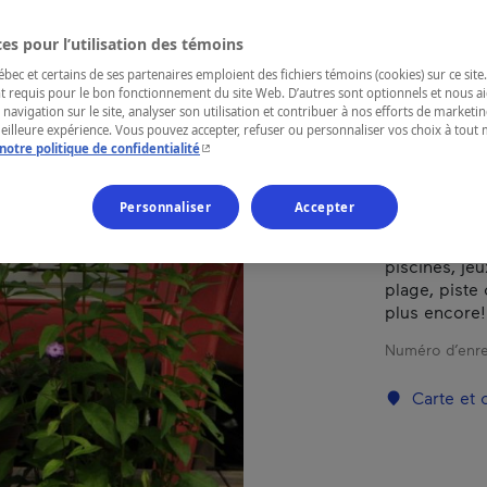
es pour l’utilisation des témoins
RÉGION
ec et certains de ses partenaires emploient des fichiers témoins (cookies) sur ce site.
Mauricie
t requis pour le bon fonctionnement du site Web. D’autres sont optionnels et nous ai
 navigation sur le site, analyser son utilisation et contribuer à nos efforts de market
meilleure expérience. Vous pouvez accepter, refuser ou personnaliser vos choix à tou
- Cet hyperlien s'ouvrira dans une nouvelle fenêtr
notre politique de confidentialité
Camping en b
Personnaliser
Accepter
nombreux em
Rivières. Une
piscines, jeu
plage, piste
plus encore!
Numéro d’enre
Carte et