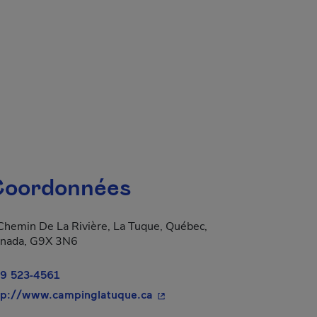
oordonnées
Chemin De La Rivière, La Tuque, Québec,
nada, G9X 3N6
9 523-4561
- Cet hyperlien s'ouvrira dans 
tp://www.campinglatuque.ca