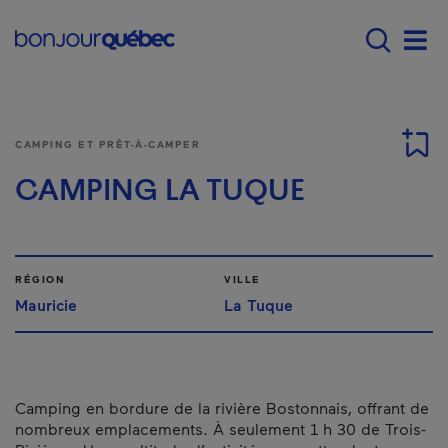
Passer au contenu principal
Main navigation - F
Men
CAMPING ET PRÊT-À-CAMPER
CAMPING LA TUQUE
RÉGION
VILLE
Mauricie
La Tuque
Camping en bordure de la rivière Bostonnais, offrant de
nombreux emplacements. À seulement 1 h 30 de Trois-