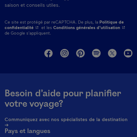
saison et conseils utiles.
Ce site est protégé par reCAPTCHA. De plus, la
Politique de
- Cet hyperlien s'ouvrira dans une nouvelle fenêtre.
- Cet hy
confidentialité
et les
Conditions générales d'utilisation
de Google s'appliquent.
M
Besoin d’aide pour planifier
votre voyage?
Communiquez avec nos spécialistes de la destination
➔
Pays et langues