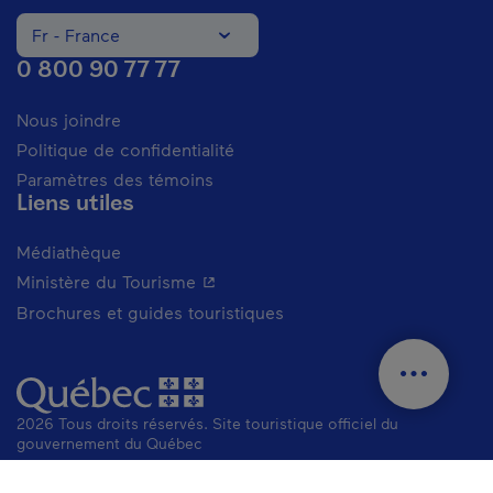
Fr - France
Changer la langue du site Internet. La langue actuelle est
0 800 90 77 77
Nous joindre
Politique de confidentialité
Paramètres des témoins
Liens utiles
Médiathèque
- Cet hyperlien s'ouvrira dans une n
Ministère du Tourisme
Brochures et guides touristiques
2026 Tous droits réservés. Site touristique officiel du
gouvernement du Québec
Mentions juridiques