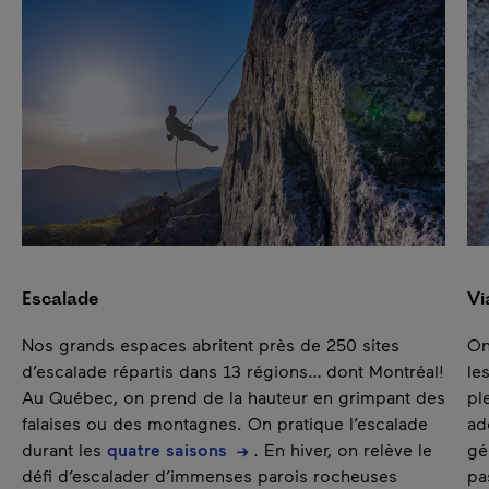
Contenu suivant
Pause
Escalade
Vi
Nos grands espaces abritent près de 250 sites
On
d’escalade répartis dans 13 régions… dont Montréal!
le
Au Québec, on prend de la hauteur en grimpant des
pl
falaises ou des montagnes. On pratique l’escalade
ad
durant les
quatre saisons
. En hiver, on relève le
gé
défi d’escalader d’immenses parois rocheuses
pa