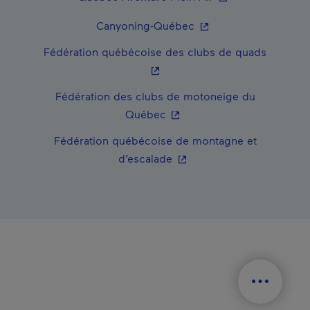
- Cet hyperlien s'ouvr
Canyoning-Québec
- Cet hy
Fédération québécoise des clubs de quads
Fédération des clubs de motoneige du
- Cet hyperlien s'ouvrira da
Québec
Fédération québécoise de montagne et
- Cet hyperlien s'ouvrira d
d’escalade