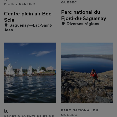
QUÉBEC
PISTE / SENTIER
Parc national du
Centre plein air Bec-
Fjord-du-Saguenay
Scie
Diverses régions
Saguenay—Lac-Saint-
Jean
Partiellement accessible aux personnes à mobilité rédui
PARC NATIONAL DU
QUÉBEC
SPORT D'AVENTURE ET DE