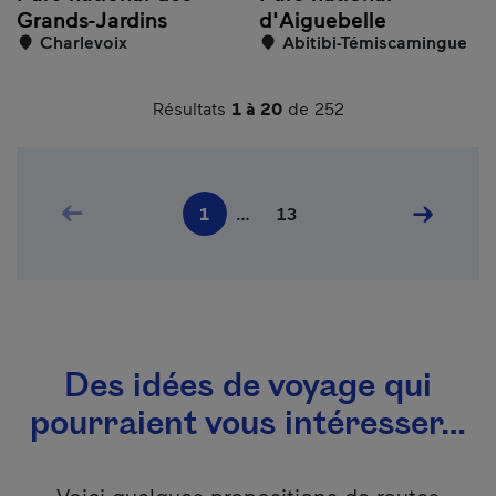
Grands-Jardins
d'Aiguebelle
Charlevoix
Abitibi-Témiscamingue
Résultats
1 à 20
de 252
Pagination
Page précédente
Dernière page
Page suiv
1
…
13
Page courante
Des idées de voyage qui
pourraient vous intéresser…
Voici quelques propositions de routes