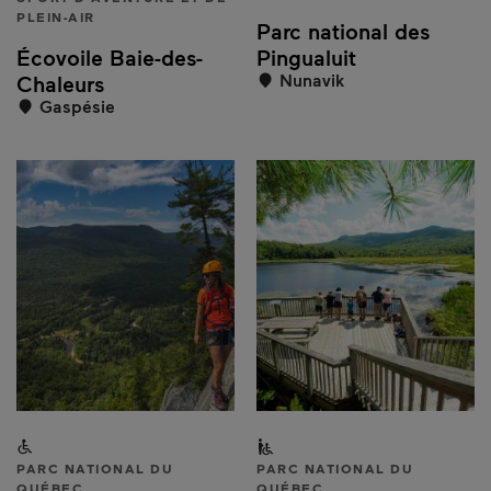
PLEIN-AIR
Parc national des
Écovoile Baie-des-
Pingualuit
Nunavik
Chaleurs
Gaspésie
Accessible aux personnes à mobilité réduite
Partiellement accessible a
PARC NATIONAL DU
PARC NATIONAL DU
QUÉBEC
QUÉBEC