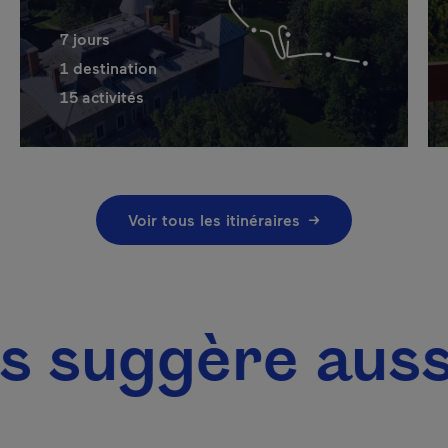
7
jours
1
destination
15
activités
Voir tous les itinéraires
gère aussi On 