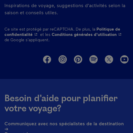
Inspirations de voyage, suggestions d'activités selon la
saison et conseils utiles.
Ce site est protégé par reCAPTCHA. De plus, la
Politique de
- Cet hyperlien s'ouvrira dans une nouvelle fenêtre.
- Cet hy
confidentialité
et les
Conditions générales d'utilisation
de Google s'appliquent.
M
Besoin d’aide pour planifier
votre voyage?
Communiquez avec nos spécialistes de la destination
➔