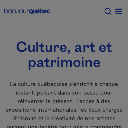
Passer au contenu principal
Main navigation - F
Quoi faire au Québec
Culture, art et pa
Men
Culture, art et
patrimoine
La culture québécoise s’enrichit à chaque
instant, puisant dans son passé pour
réinventer le présent. L’accès à des
expositions internationales, les lieux chargés
d’histoire et la créativité de nos artistes
ouvrent une fenêtre pour mieux comprendre