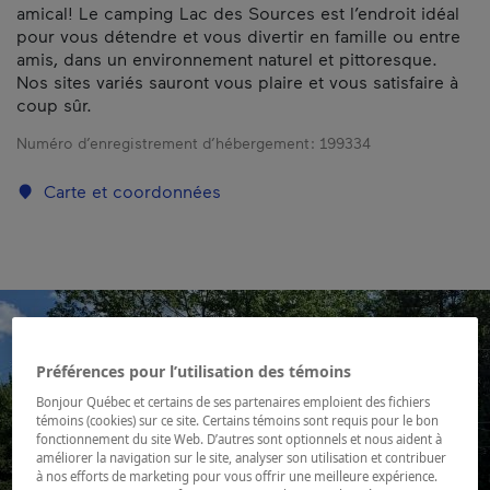
amical! Le camping Lac des Sources est l’endroit idéal
pour vous détendre et vous divertir en famille ou entre
amis, dans un environnement naturel et pittoresque.
Nos sites variés sauront vous plaire et vous satisfaire à
coup sûr.
Numéro d’enregistrement d’hébergement :
199334
Carte et coordonnées
Préférences pour l’utilisation des témoins
Bonjour Québec et certains de ses partenaires emploient des fichiers
témoins (cookies) sur ce site. Certains témoins sont requis pour le bon
fonctionnement du site Web. D’autres sont optionnels et nous aident à
améliorer la navigation sur le site, analyser son utilisation et contribuer
à nos efforts de marketing pour vous offrir une meilleure expérience.