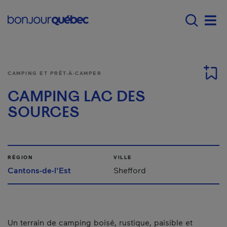
Passer au contenu principal
Main navigation - Fr
Men
CAMPING ET PRÊT-À-CAMPER
CAMPING LAC DES
SOURCES
RÉGION
VILLE
Cantons-de-l'Est
Shefford
Un terrain de camping boisé, rustique, paisible et