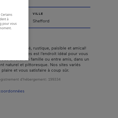
VILLE
 Certains
dent à
'Est
Shefford
ing pour vous
t moment.
e.
e camping boisé, rustique, paisible et amical!
ac des Sources est l’endroit idéal pour vous
vous divertir en famille ou entre amis, dans un
t naturel et pittoresque. Nos sites variés
plaire et vous satisfaire à coup sûr.
gistrement d’hébergement :
199334
 coordonnées