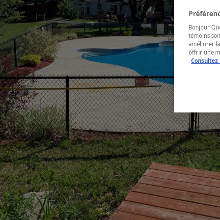
Préférenc
Bonjour Québ
témoins son
améliorer la
offrir une 
Consultez 