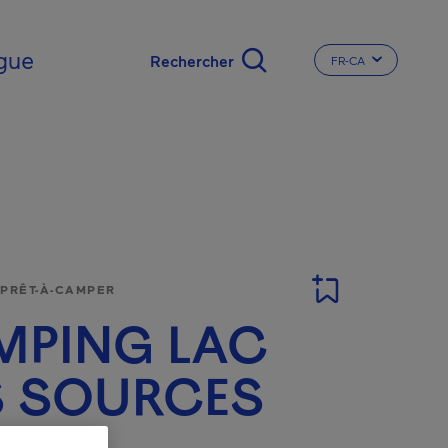
gue
FR-CA
CHANGER LA LA
 PRÊT-À-CAMPER
MPING LAC
S SOURCES