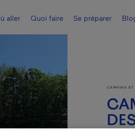
ion - Fr - Canada
ù aller
Quoi faire
Se préparer
Blo
CAMPING ET
CA
DE