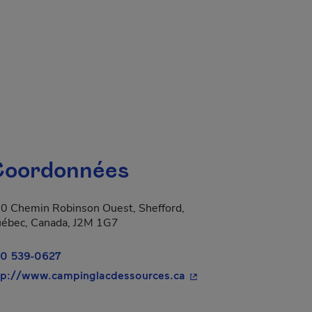
oordonnées
0 Chemin Robinson Ouest, Shefford,
ébec, Canada, J2M 1G7
0 539-0627
- Cet hyperlien s'ouvrir
tp://www.campinglacdessources.ca