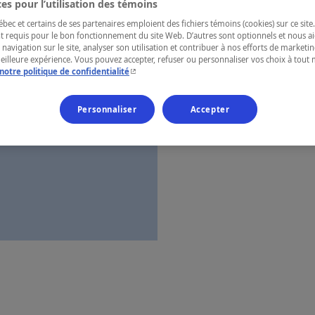
es pour l’utilisation des témoins
Montérégie
ec et certains de ses partenaires emploient des fichiers témoins (cookies) sur ce site.
t requis pour le bon fonctionnement du site Web. D’autres sont optionnels et nous ai
 navigation sur le site, analyser son utilisation et contribuer à nos efforts de market
meilleure expérience. Vous pouvez accepter, refuser ou personnaliser vos choix à tou
- Cet hyperlien s'ouvrira dans une nouvelle fenêtr
notre politique de confidentialité
Numéro d’enre
Personnaliser
Accepter
Carte et