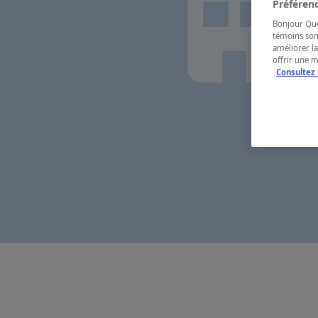
Préférenc
Bonjour Québ
témoins son
améliorer la
offrir une 
Consultez 