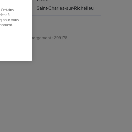
Saint-Charles-sur-Richelieu
 Certains
dent à
ing pour vous
t moment.
e.
gistrement d’hébergement :
299176
 coordonnées