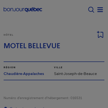
Passer au contenu principal
Main navigation - Fr
Men
HÔTEL
MOTEL BELLEVUE
RÉGION
VILLE
Chaudière-Appalaches
Saint-Joseph-de-Beauce
Numéro d’enregistrement d’hébergement :
016531