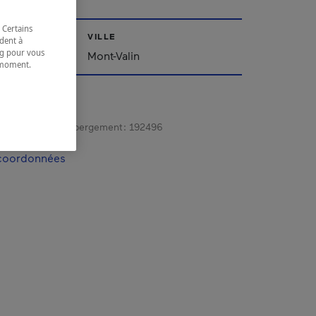
 Certains
VILLE
dent à
ing pour vous
ac-Saint-Jean
Mont-Valin
t moment.
e.
gistrement d’hébergement :
192496
 coordonnées