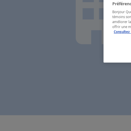
Préférenc
Bonjour Québ
témoins son
améliorer la
offrir une 
Consultez 