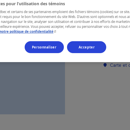
es pour l’utilisation des témoins
ec et certains de ses partenaires emploient des fichiers témoins (cookies) sur ce site.
RÉGION
t requis pour le bon fonctionnement du site Web. D’autres sont optionnels et nous ai
 navigation sur le site, analyser son utilisation et contribuer à nos efforts de market
Saguenay—L
meilleure expérience. Vous pouvez accepter, refuser ou personnaliser vos choix à tou
- Cet hyperlien s'ouvrira dans une nouvelle fenêtr
notre politique de confidentialité
Personnaliser
Accepter
Numéro d’enre
Carte et