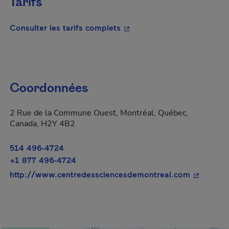
Tarifs
- Cet hyperlien s'ouvrira da
Consulter les tarifs complets
Coordonnées
2 Rue de la Commune Ouest, Montréal, Québec,
Canada, H2Y 4B2
514 496-4724
+1 877 496-4724
- Cet hype
http://www.centredessciencesdemontreal.com