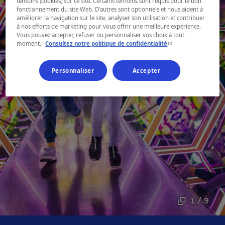
témoins (cookies) sur ce site. Certains témoins sont requis pour le bon
fonctionnement du site Web. D’autres sont optionnels et nous aident à
améliorer la navigation sur le site, analyser son utilisation et contribuer
à nos efforts de marketing pour vous offrir une meilleure expérience.
Vous pouvez accepter, refuser ou personnaliser vos choix à tout
- Cet hyperlien s'ouvr
moment.
Consultez notre politique de confidentialité
Personnaliser
Accepter
1 / 9