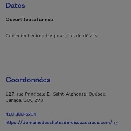
Dates
Ouvert toute l'année
Contacter l'entreprise pour plus de détails
Coordonnées
127, rue Principale E., Saint-Alphonse, Québec,
Canada, G0C 2V0
418 388-5214
- Cet hy
https://domainedeschutesduruisseaucreux.com/