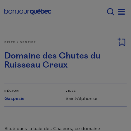
Passer au contenu principal
Main navigation - Fr
Men
PISTE / SENTIER
Domaine des Chutes du
Ruisseau Creux
RÉGION
VILLE
Gaspésie
Saint-Alphonse
Situé dans la baie des Chaleurs, ce domaine