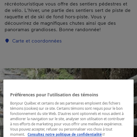
récréotouristique vous offre des sentiers pédestres et
de vélo. L'hiver, une partie des sentiers sert de piste de
raquette et de ski de fond hors-piste. Vous y
découvrirez de magnifiques chutes ainsi que des
panoramas grandioses. Bonne randonnée!
Carte et coordonnées
Préférences pour l’utilisation des témoins
Bonjour Québec et certains de ses partenaires emploient des fichiers
témoins (cookies) sur ce site. Certains témoins sont requis pour le bon
fonctionnement du site Web. D’autres sont optionnels et nous aident à
améliorer la navigation sur le site, analyser son utilisation et contribuer
à nos efforts de marketing pour vous offrir une meilleure expérience.
Vous pouvez accepter, refuser ou personnaliser vos choix à tout
- Cet hyperlien s'ouvr
moment.
Consultez notre politique de confidentialité