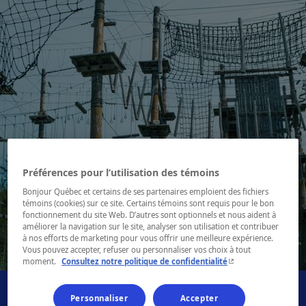
Préférences pour l’utilisation des témoins
Bonjour Québec et certains de ses partenaires emploient des fichiers
témoins (cookies) sur ce site. Certains témoins sont requis pour le bon
fonctionnement du site Web. D’autres sont optionnels et nous aident à
améliorer la navigation sur le site, analyser son utilisation et contribuer
à nos efforts de marketing pour vous offrir une meilleure expérience.
1 / 9
Vous pouvez accepter, refuser ou personnaliser vos choix à tout
- Cet hyperlien s'ouvr
moment.
Consultez notre politique de confidentialité
Personnaliser
Accepter