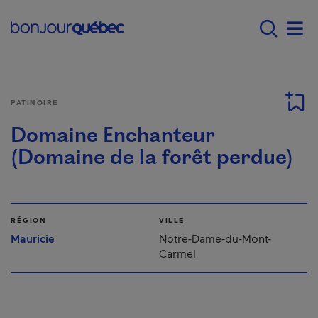
Passer au contenu principal
Main navigation - Fr
Men
PATINOIRE
Domaine Enchanteur
(Domaine de la forêt perdue)
RÉGION
VILLE
Mauricie
Notre-Dame-du-Mont-
Carmel