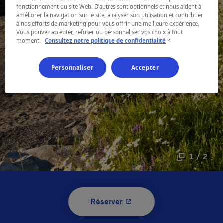
fonctionnement du site Web. D’autres sont optionnels et nous aident à
améliorer la navigation sur le site, analyser son utilisation et contribuer
à nos efforts de marketing pour vous offrir une meilleure expérience.
Vous pouvez accepter, refuser ou personnaliser vos choix à tout
- Cet hyperlien s'ouvr
moment.
Consultez notre politique de confidentialité
Personnaliser
Accepter
1 / 2
- Cet hyperlien s'ouvrira 
Réserver