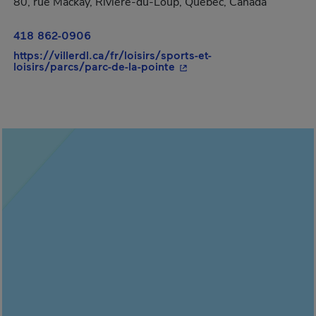
80, rue Mackay, Rivière-du-Loup, Québec, Canada
418 862-0906
https://villerdl.ca/fr/loisirs/sports-et-
- Cet hyperlien s'ouvrira 
loisirs/parcs/parc-de-la-pointe