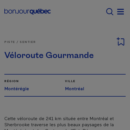
Passer au contenu principal
Main navigation - Fr
Men
PISTE / SENTIER
Véloroute Gourmande
RÉGION
VILLE
Montérégie
Montréal
Cette véloroute de 241 km située entre Montréal et
Sherbrooke traverse les plus beaux paysages de la