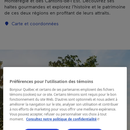
Montérégie et des Cantons-de-l’Est. Découvrez ses
haltes gourmandes et explorez l’histoire et le patrimoine
de ces deux régions en profitant de leurs attraits.
Carte et coordonnées
Préférences pour l’utilisation des témoins
Bonjour Québec et certains de ses partenaires emploient des fichiers
témoins (cookies) sur ce site. Certains témoins sont requis pour le bon
fonctionnement du site Web. D’autres sont optionnels et nous aident à
améliorer la navigation sur le site, analyser son utilisation et contribuer
à nos efforts de marketing pour vous offrir une meilleure expérience.
Vous pouvez accepter, refuser ou personnaliser vos choix à tout
- Cet hyperlien s'ouvr
moment.
Consultez notre politique de confidentialité