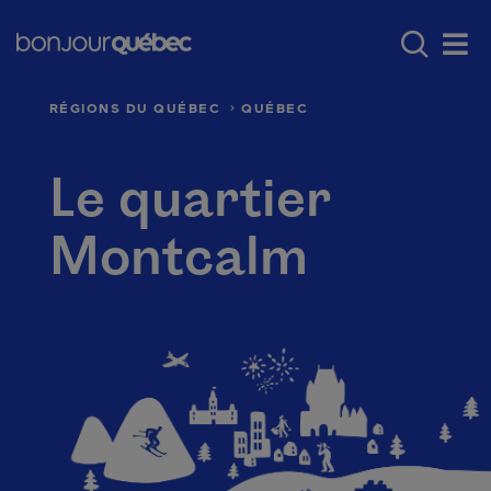
Passer au contenu principal
Main navigation - F
Où aller au Québec
Régions du Québec
Men
RÉGIONS DU QUÉBEC
QUÉBEC
Le quartier
Montcalm