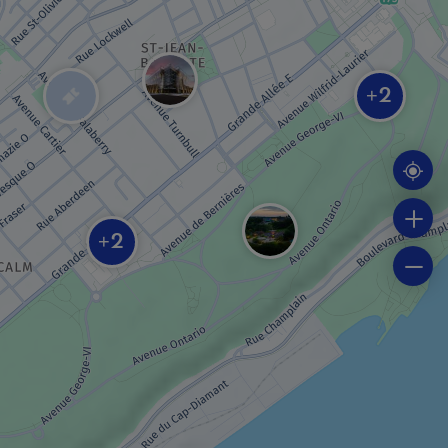
FESTIVAL / ÉVÉNEMENT
Festival d’été de Québec
2
+
MUSÉE / SITE HISTORIQUE
Maison Henry-Stuart
2
+
MUSÉE / SITE HISTORIQUE
Musée des plaines d’Abraham
SALLE DE SPECTACLE / THÉÂTRE
Théâtre Périscope