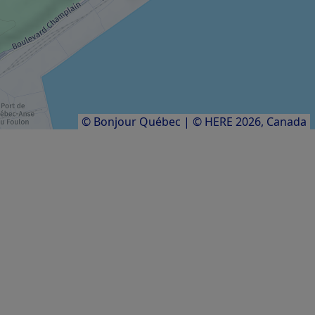
SALLE DE SPECTACLE / THÉÂTRE
Le Grand Théâtre de Québec
Résultats
1
à
7
sur
7
© Bonjour Québec
|
© HERE 2026,
Canada