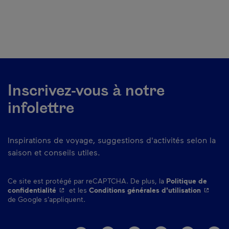
Inscrivez-vous à notre
infolettre
Inspirations de voyage, suggestions d'activités selon la
saison et conseils utiles.
Ce site est protégé par reCAPTCHA. De plus, la
Politique de
- Cet hyperlien s'ouvrira dans une nouvelle fenêtre.
- Cet hy
confidentialité
et les
Conditions générales d'utilisation
de Google s'appliquent.