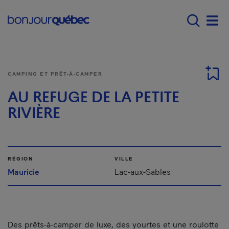
Passer au contenu principal
Main navigation - F
Men
CAMPING ET PRÊT-À-CAMPER
AU REFUGE DE LA PETITE
RIVIÈRE
RÉGION
VILLE
Mauricie
Lac-aux-Sables
Des prêts-à-camper de luxe, des yourtes et une roulotte