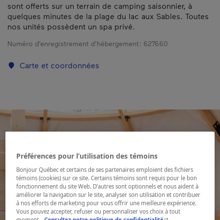
sont offerts sur un terrain de camping saisonnier, à
quelques minutes de la plage du lac aux Sables. Toutes
nos unités possèdent un spa privé.
Numéro d’enregistrement d’hébergement :
627660
Carte et coordonnées
Préférences pour l’utilisation des témoins
Bonjour Québec et certains de ses partenaires emploient des fichiers
témoins (cookies) sur ce site. Certains témoins sont requis pour le bon
fonctionnement du site Web. D’autres sont optionnels et nous aident à
améliorer la navigation sur le site, analyser son utilisation et contribuer
à nos efforts de marketing pour vous offrir une meilleure expérience.
Vous pouvez accepter, refuser ou personnaliser vos choix à tout
- Cet hyperlien s'ouvr
moment.
Consultez notre politique de confidentialité