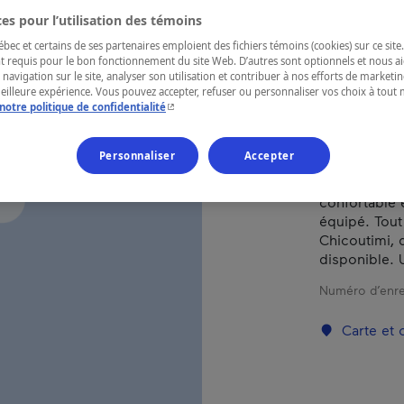
es pour l’utilisation des témoins
ec et certains de ses partenaires emploient des fichiers témoins (cookies) sur ce site.
RÉGION
t requis pour le bon fonctionnement du site Web. D’autres sont optionnels et nous ai
Saguenay—L
 navigation sur le site, analyser son utilisation et contribuer à nos efforts de market
meilleure expérience. Vous pouvez accepter, refuser ou personnaliser vos choix à tou
- Cet hyperlien s'ouvrira dans une nouvelle fenêtr
notre politique de confidentialité
Personnaliser
Accepter
Hébergement
Chicoutimi. 
confortable 
équipé. Tout
Chicoutimi, d
disponible. 
Numéro d’enre
Carte et