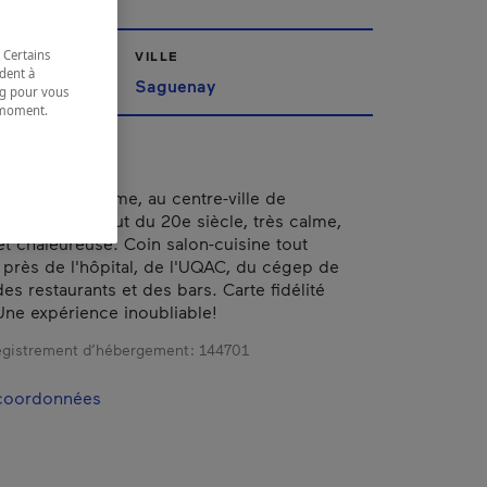
 Certains
VILLE
dent à
ac-Saint-Jean
Saguenay
ing pour vous
t moment.
e.
 haut de gamme, au centre-ville de
Maison du début du 20e siècle, très calme,
et chaleureuse. Coin salon-cuisine tout
 près de l'hôpital, de l'UQAC, du cégep de
es restaurants et des bars. Carte fidélité
Une expérience inoubliable!
gistrement d’hébergement :
144701
 coordonnées