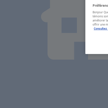
Préférenc
Bonjour Québ
témoins son
améliorer la
offrir une 
Consultez 