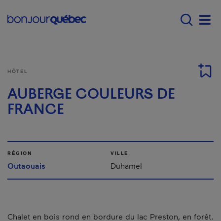
Passer au contenu principal
Main navigation - F
Men
HÔTEL
AUBERGE COULEURS DE
FRANCE
RÉGION
VILLE
Outaouais
Duhamel
Chalet en bois rond en bordure du lac Preston, en forêt.