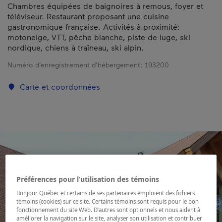
Chambres équipées de baignoires à remous, foyer et
téléviseur. Restaurant proposant une cuisine
gastronomique française. Activités à proximité:
motoneige, VTT, pêche blanche, piste de luge, ski
nordique, chiens à traîneau, ski alpin.
Numéro d’enregistrement d’hébergement :
193200
Carte et coordonnées
Préférences pour l’utilisation des témoins
Bonjour Québec et certains de ses partenaires emploient des fichiers
témoins (cookies) sur ce site. Certains témoins sont requis pour le bon
fonctionnement du site Web. D’autres sont optionnels et nous aident à
améliorer la navigation sur le site, analyser son utilisation et contribuer