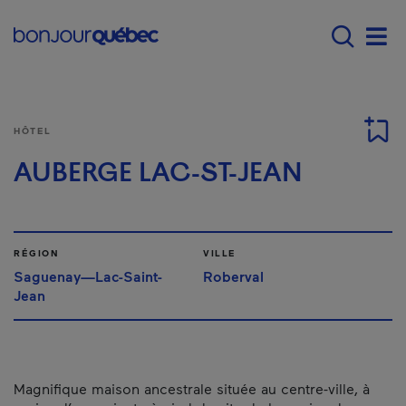
Passer au contenu principal
Main navigation - F
Men
HÔTEL
AUBERGE LAC-ST-JEAN
RÉGION
VILLE
Saguenay—Lac-Saint-
Roberval
Jean
Magnifique maison ancestrale située au centre-ville, à