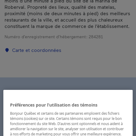
moins d’une minute à pied du site de la marina de
Roberval. Propreté des lieux, qualité des matelas,
proximité (moins de deux minutes à pied) des meilleurs
restaurants de la ville, et accueil des plus chaleureux
constituent la marque de commerce de l’établissement.
Numéro d’enregistrement d’hébergement :
284281
Carte et coordonnées
Préférences pour l’utilisation des témoins
Bonjour Québec et certains de ses partenaires emploient des fichiers
témoins (cookies) sur ce site. Certains témoins sont requis pour le bon
fonctionnement du site Web. D’autres sont optionnels et nous aident à
améliorer la navigation sur le site, analyser son utilisation et contribuer
à nos efforts de marketing pour vous offrir une meilleure expérience.