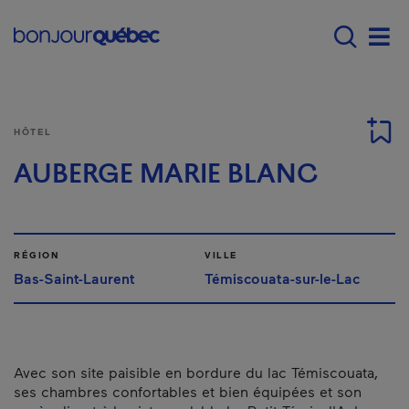
Passer au contenu principal
Main navigation - F
Men
HÔTEL
AUBERGE MARIE BLANC
RÉGION
VILLE
Bas-Saint-Laurent
Témiscouata-sur-le-Lac
Avec son site paisible en bordure du lac Témiscouata,
ses chambres confortables et bien équipées et son