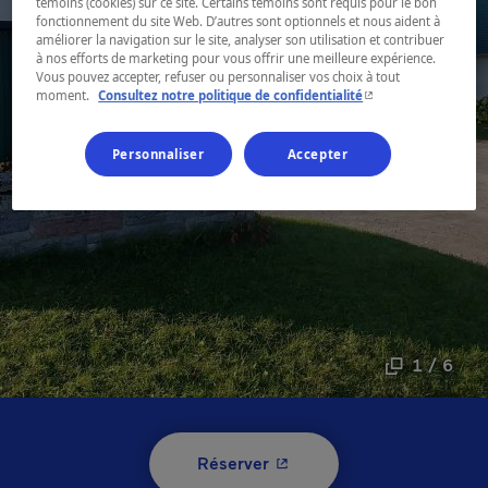
témoins (cookies) sur ce site. Certains témoins sont requis pour le bon
fonctionnement du site Web. D’autres sont optionnels et nous aident à
améliorer la navigation sur le site, analyser son utilisation et contribuer
à nos efforts de marketing pour vous offrir une meilleure expérience.
Vous pouvez accepter, refuser ou personnaliser vos choix à tout
- Cet hyperlien s'ouvr
moment.
Consultez notre politique de confidentialité
Personnaliser
Accepter
1 / 6
- Cet hyperlien s'ouvrira 
Réserver