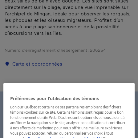
deux salles de bain avec douche. Les sites sont situés
directement sur la plage, avec une vue imprenable sur
l’archipel de Mingan, idéale pour observer les rorquals,
les phoques et les oiseaux migrateurs. Profitez d’un
accès à une plage sablonneuse et de la possibilité
d’excursions vers les îles.
Numéro d’enregistrement d’hébergement :
206264
Carte et coordonnées
Préférences pour l’utilisation des témoins
Bonjour Québec et certains de ses partenaires emploient des fichiers
témoins (cookies) sur ce site. Certains témoins sont requis pour le bon
fonctionnement du site Web. D’autres sont optionnels et nous aident à
améliorer la navigation sur le site, analyser son utilisation et contribuer
à nos efforts de marketing pour vous offrir une meilleure expérience.
Vous pouvez accepter, refuser ou personnaliser vos choix à tout