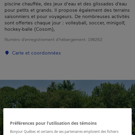
piscine chauffée, des jeux d'eau et des glissades d’eau
pour petits et grands. Il propose également des terrains
saisonniers et pour voyageurs. De nombreuses activités
sont offertes chaque jour : volleyball, soccer, minigolf,
hockey-balle (Cosom),
Numéro d’enregistrement d’hébergement :
198262
Carte et coordonnées
Préférences pour l’utilisation des témoins
Bonjour Québec et certains de ses partenaires emploient des fichiers