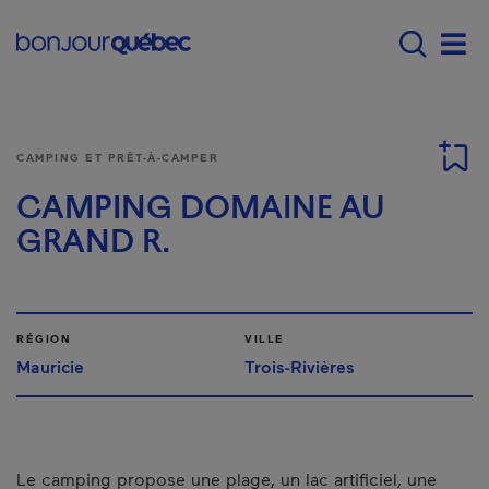
Passer au contenu principal
Main navigation - F
Men
CAMPING ET PRÊT-À-CAMPER
CAMPING DOMAINE AU
GRAND R.
RÉGION
VILLE
Mauricie
Trois-Rivières
Le camping propose une plage, un lac artificiel, une