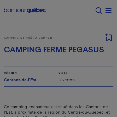
Passer au contenu principal
Main navigation - F
Men
CAMPING ET PRÊT-À-CAMPER
CAMPING FERME PEGASUS
RÉGION
VILLE
Cantons-de-l'Est
Ulverton
Ce camping enchanteur est situé dans les Cantons-de-
l’Est, à proximité de la région du Centre-du-Québec, et