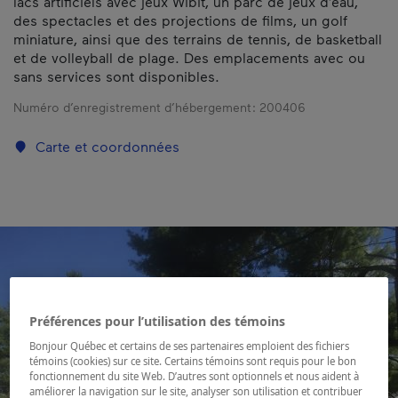
lacs artificiels avec jeux Wibit, un parc de jeux d’eau,
des spectacles et des projections de films, un golf
miniature, ainsi que des terrains de tennis, de basketball
et de volleyball de plage. Des emplacements avec ou
sans services sont disponibles.
Numéro d’enregistrement d’hébergement :
200406
Carte et coordonnées
Préférences pour l’utilisation des témoins
Bonjour Québec et certains de ses partenaires emploient des fichiers
témoins (cookies) sur ce site. Certains témoins sont requis pour le bon
fonctionnement du site Web. D’autres sont optionnels et nous aident à
améliorer la navigation sur le site, analyser son utilisation et contribuer