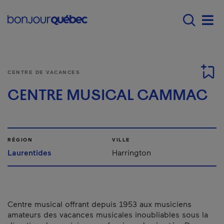
Passer au contenu principal
Main navigation - F
Men
CENTRE DE VACANCES
CENTRE MUSICAL CAMMAC
RÉGION
VILLE
Laurentides
Harrington
Centre musical offrant depuis 1953 aux musiciens
amateurs des vacances musicales inoubliables sous la