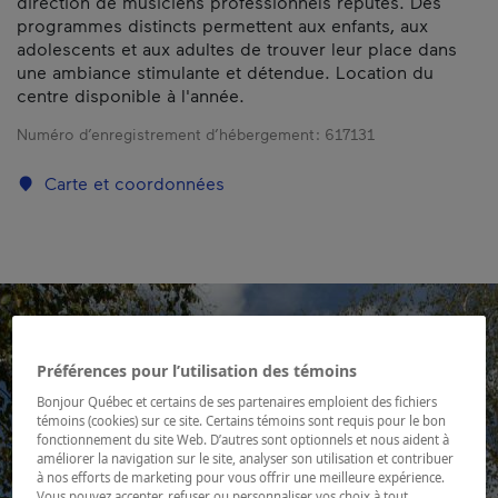
direction de musiciens professionnels réputés. Des
programmes distincts permettent aux enfants, aux
adolescents et aux adultes de trouver leur place dans
une ambiance stimulante et détendue. Location du
centre disponible à l'année.
Numéro d’enregistrement d’hébergement :
617131
Carte et coordonnées
Préférences pour l’utilisation des témoins
Bonjour Québec et certains de ses partenaires emploient des fichiers
témoins (cookies) sur ce site. Certains témoins sont requis pour le bon
fonctionnement du site Web. D’autres sont optionnels et nous aident à
améliorer la navigation sur le site, analyser son utilisation et contribuer
à nos efforts de marketing pour vous offrir une meilleure expérience.
Vous pouvez accepter, refuser ou personnaliser vos choix à tout