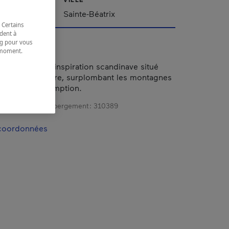
Sainte-Béatrix
 Certains
dent à
ing pour vous
t moment.
e.
xe au design d’inspiration scandinave situé
on de Lanaudière, surplombant les montagnes
 rivière L’Assomption.
gistrement d’hébergement :
310389
 coordonnées