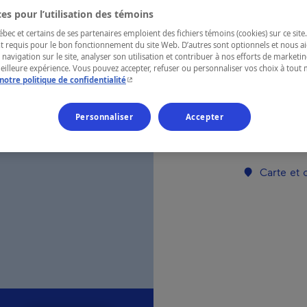
es pour l’utilisation des témoins
Lanaudière
ec et certains de ses partenaires emploient des fichiers témoins (cookies) sur ce site.
t requis pour le bon fonctionnement du site Web. D’autres sont optionnels et nous ai
 navigation sur le site, analyser son utilisation et contribuer à nos efforts de market
meilleure expérience. Vous pouvez accepter, refuser ou personnaliser vos choix à tou
- Cet hyperlien s'ouvrira dans une nouvelle fenêtr
notre politique de confidentialité
Chalet de lu
dans la régi
et bordant la
Personnaliser
Accepter
Numéro d’enre
Carte et