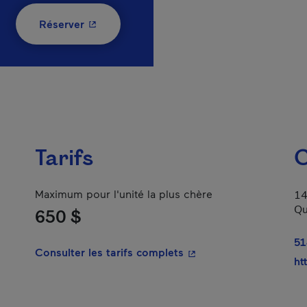
- Cet hyperlien s'ouvrira dans une nouvelle
Réserver
Tarifs
C
Maximum pour l'unité la plus chère
14
Qu
650 $
51
- Cet hyperlien s'ouvrir
Consulter les tarifs complets
ht