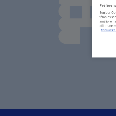
Préférenc
Bonjour Québ
témoins son
améliorer la
offrir une 
Consultez 