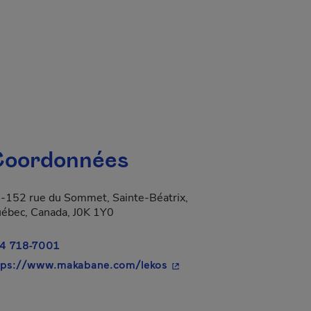
 fenêtre.
oordonnées
-152 rue du Sommet, Sainte-Béatrix,
ébec, Canada, J0K 1Y0
4 718-7001
a dans une nouvelle fenêtre.
- Cet hyperlien s'ouvrira d
tps://www.makabane.com/lekos