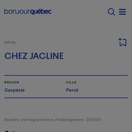
Passer au contenu principal
Main navigation - F
Men
HÔTEL
CHEZ JACLINE
RÉGION
VILLE
Gaspésie
Percé
Numéro d’enregistrement d’hébergement :
308230