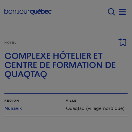
Passer au contenu principal
Main navigation - F
Men
HÔTEL
COMPLEXE HÔTELIER ET
CENTRE DE FORMATION DE
QUAQTAQ
RÉGION
VILLE
Nunavik
Quaqtaq (village nordique)