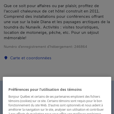
Que ce soit pour affaires ou par plaisir, profitez de
l'accueil chaleureux de cet hôtel construit en 2011.
Comprend des installations pour conférences offrant
une vue sur la baie Diana et les paysages arctiques de la
toundra du Nunavik. Activités : visites touristiques,
location de motoneige, pêche, etc. Pour un séjout
mémorable!
Numéro d’enregistrement d’hébergement :
246864
Carte et coordonnées
Préférences pour l’utilisation des témoins
Bonjour Québec et certains de ses partenaires emploient des fichiers
témoins (cookies) sur ce site. Certains témoins sont requis pour le bon
fonctionnement du site Web. D’autres sont optionnels et nous aident à
améliorer la navigation sur le site, analyser son utilisation et contribuer
à nos efforts de marketing pour vous offrir une meilleure expérience.