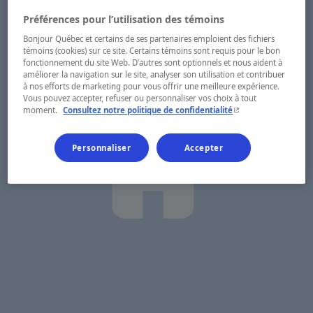
Préférences pour l’utilisation des témoins
Bonjour Québec et certains de ses partenaires emploient des fichiers
témoins (cookies) sur ce site. Certains témoins sont requis pour le bon
fonctionnement du site Web. D’autres sont optionnels et nous aident à
améliorer la navigation sur le site, analyser son utilisation et contribuer
à nos efforts de marketing pour vous offrir une meilleure expérience.
Vous pouvez accepter, refuser ou personnaliser vos choix à tout
- Cet hyperlien s'ouvr
moment.
Consultez notre politique de confidentialité
Personnaliser
Accepter