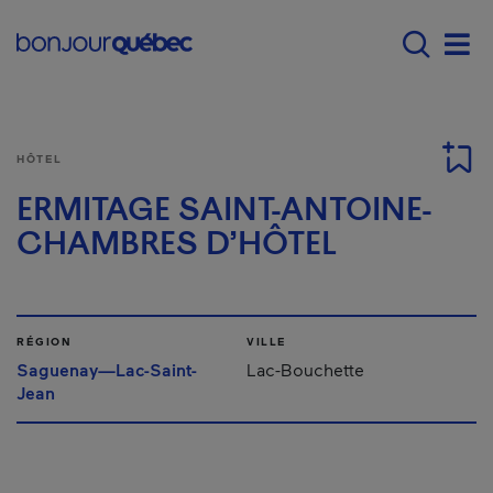
Passer au contenu principal
Main navigation - F
Men
HÔTEL
ERMITAGE SAINT-ANTOINE-
CHAMBRES D’HÔTEL
RÉGION
VILLE
Saguenay—Lac-Saint-
Lac-Bouchette
Jean