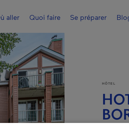
ion - Fr - Canada
ù aller
Quoi faire
Se préparer
Blo
HÔTEL
HO
BO