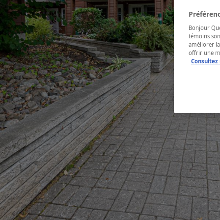
Préférenc
Bonjour Québ
témoins son
améliorer la
offrir une 
Consultez 