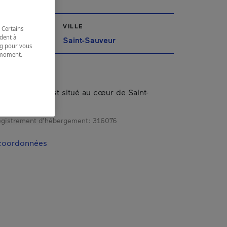
VILLE
 Certains
dent à
Saint-Sauveur
ing pour vous
t moment.
e.
eau Bordeau est situé au cœur de Saint-
gistrement d’hébergement :
316076
 coordonnées