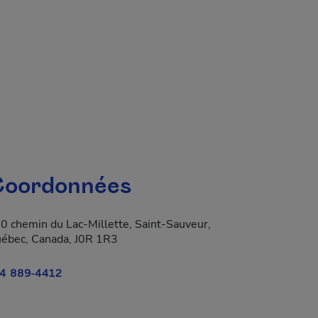
 fenêtre.
oordonnées
0 chemin du Lac-Millette, Saint-Sauveur,
ébec, Canada, J0R 1R3
4 889-4412
a dans une nouvelle fenêtre.