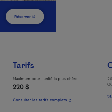
- Cet hyperlien s'ouvrira dans une nouvelle
Réserver
Tarifs
C
Maximum pour l'unité la plus chère
26
Qu
220 $
51
- Cet hyperlien s'ouvrir
Consulter les tarifs complets