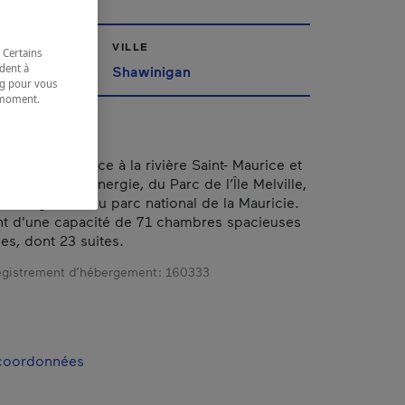
VILLE
 Certains
dent à
Shawinigan
ing pour vous
t moment.
e.
 Shawinigan, face à la rivière Saint- Maurice et
e la Cité de l’énergie, du Parc de l’Île Melville,
s congrès et du parc national de la Mauricie.
nt d'une capacité de 71 chambres spacieuses
es, dont 23 suites.
gistrement d’hébergement :
160333
 coordonnées