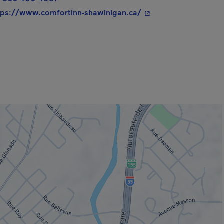
- Cet hyperlien s'ouvr
tps://www.comfortinn-shawinigan.ca/