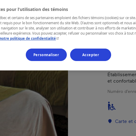
es pour l’utilisation des témoins
RÉGION
ec et certains de ses partenaires emploient des fichiers témoins (cookies) sur ce site.
t requis pour le bon fonctionnement du site Web. D’autres sont optionnels et nous ai
Mauricie
 navigation sur le site, analyser son utilisation et contribuer à nos efforts de market
meilleure expérience. Vous pouvez accepter, refuser ou personnaliser vos choix à tou
- Cet hyperlien s'ouvrira dans une nouvelle fenêtr
notre politique de confidentialité
Hôtel situé à
Personnaliser
Accepter
à proximité d
du centre de
Établisseme
et confortabl
Numéro d’enre
Carte et