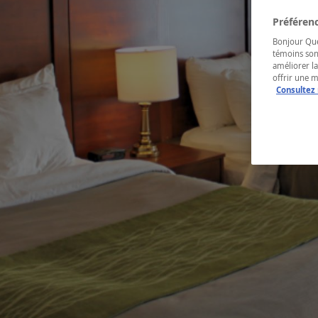
Préférenc
Bonjour Québ
témoins son
améliorer la
offrir une 
Consultez 