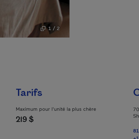
1 / 2
Tarifs
C
Maximum pour l'unité la plus chère
70
Sh
219 $
81
+1