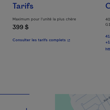
Tarifs
C
Maximum pour l'unité la plus chère
40
G
399 $
41
- Cet hyperlien s'ouvrir
Consulter les tarifs complets
+1
ht