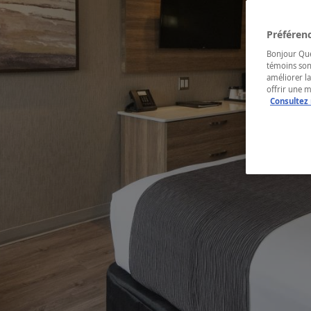
Préférenc
Bonjour Québ
témoins son
améliorer la
offrir une 
Consultez 