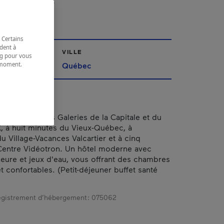
ÉBEC
 Certains
dent à
VILLE
ing pour vous
t moment.
Québec
e.
 situé près des Galeries de la Capitale et du
 à huit minutes du Vieux-Québec, à
u Village-Vacances Valcartier et à cinq
Centre Vidéotron. Un hôtel moderne avec
rieure et jeux d'eau, vous offrant des chambres
t confortables. (Petit-déjeuner buffet santé
gistrement d’hébergement :
075062