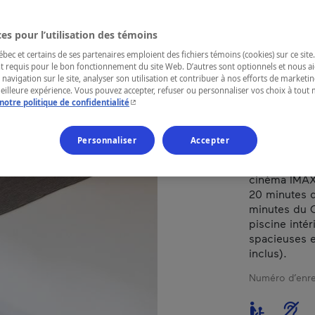
QU
es pour l’utilisation des témoins
ec et certains de ses partenaires emploient des fichiers témoins (cookies) sur ce site.
t requis pour le bon fonctionnement du site Web. D’autres sont optionnels et nous ai
RÉGION
 navigation sur le site, analyser son utilisation et contribuer à nos efforts de market
meilleure expérience. Vous pouvez accepter, refuser ou personnaliser vos choix à tou
Québec
- Cet hyperlien s'ouvrira dans une nouvelle fenêtr
notre politique de confidentialité
Personnaliser
Accepter
Cet hôtel est
cinéma IMAX,
20 minutes d
minutes du 
piscine inté
spacieuses e
inclus).
Numéro d’enre