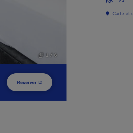
Carte et
1 / 6
- Cet hyperlien s'ouvrira dans une nouvelle
Réserver