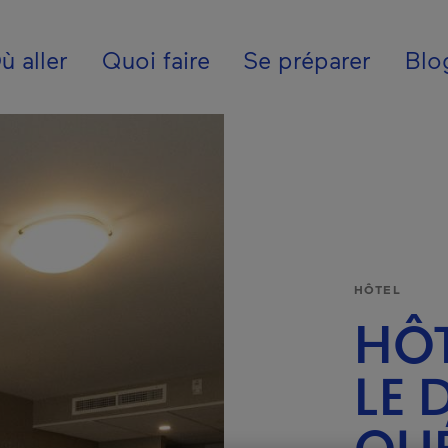
ion - Fr - Canada
ù aller
Quoi faire
Se préparer
Blo
HÔTEL
HÔT
LE 