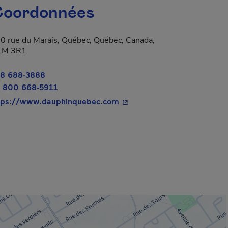
oordonnées
0 rue du Marais, Québec, Québec, Canada,
1M 3R1
8 688-3888
a dans une nouvelle fenêtre.
 800 668-5911
- Cet hyperlien s'ouvrira da
tps://www.dauphinquebec.com